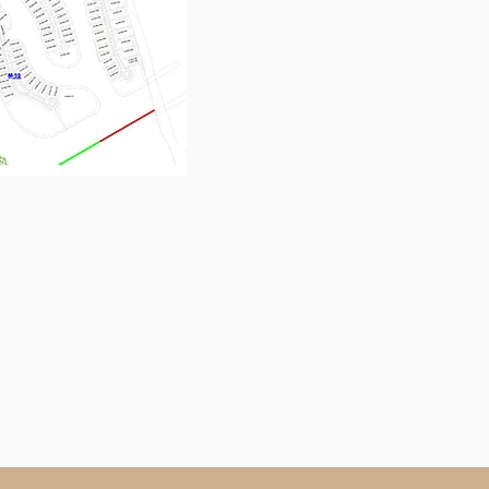
con
mar