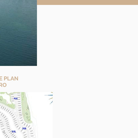
E PLAN
RO