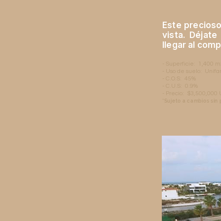
Este precioso
vista. Déjat
llegar al comp
- Superficie: 1,400 
- Uso de suelo: Unifa
- C.O.S: 45%
- C.U.S: 0.9%
- Precio: $3,500,000
*Sujeto a cambios sin 