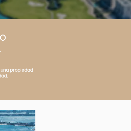
TO
A
e una propiedad
idad.