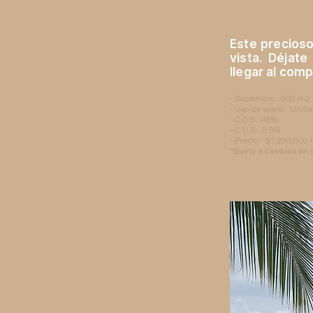
Este precioso
vista. Déjat
llegar al comp
- Superficie: 800 m2
- Uso de suelo: Unifa
- C.O.S: 45%
- C.U.S: 0.9%
- Precio: $1,200,000
*Sujeto a cambios sin 