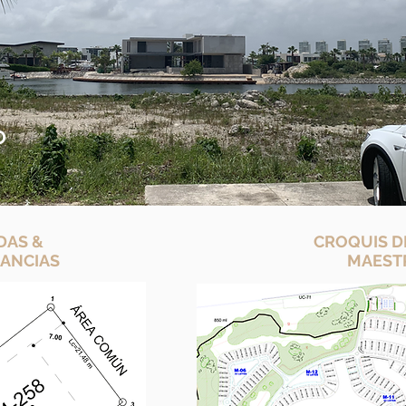
O
DAS &
CROQUIS D
ANCIAS
MAEST