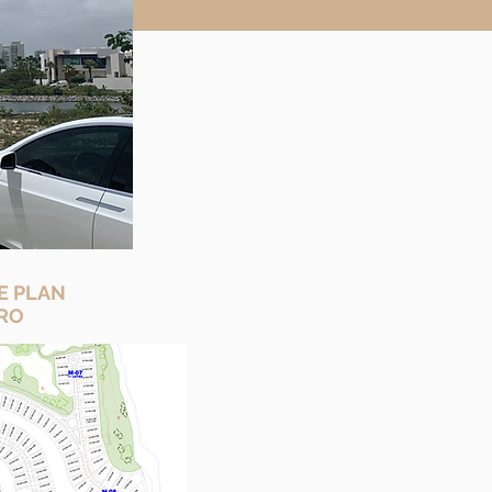
E PLAN
RO