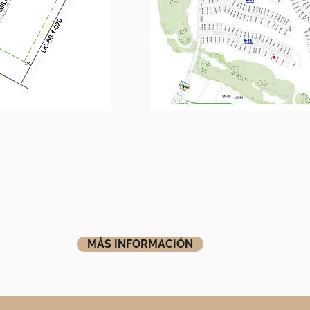
Frente a
Canal de
0
Filtro de
Campo de
navegación 
seguridad
Golf
acceso al 
MÁS INFORMACIÓN