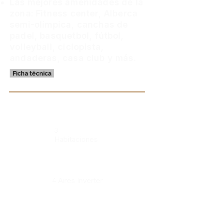
Las mejores amenidades de la
zona: Fitness center, Alberca
semi-olímpica, canchas de
padel, basquetbol, fútbol,
volleyball, ciclopista,
andaderas, casa club y más.
Ficha técnica
3
Habitaciones
Aires Inverter
4