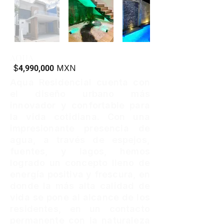
AQUA
$
MXN
4,990,000
Aqua Residencial cuenta con
el diseño urbano más
innovador y confortable para
la vida cotidiana. Con una
impresionante presencia de
agua, a través de espejos,
fuentes, y lagos, hemos
logrado un concepto lleno de
energía positiva y frescura, en
donde la más alta calidad de
vida se pone al alcance de los
residentes, en un contacto
permanente con la naturaleza